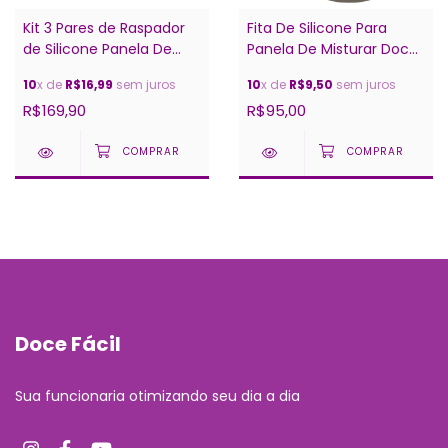
Kit 3 Pares de Raspador
Fita De Silicone Para
de Silicone Panela De
Panela De Misturar Doces
Mexer Doce - AFJ - Doce
( 1 Metro)
10
x de
R$16,99
sem juros
10
x de
R$9,50
sem juros
Fácil - Mod. 28
R$169,90
R$95,00
Doce Fácil
Sua funcionaria otimizando seu dia a dia